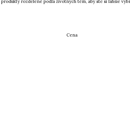
produkty rozdelené podľa životných tém, aby ste si ľahšie vybral
Cena