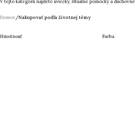
V tejto kategórii nájdete sviečky, rituálne pomôcky a duchovné 
Domov
/
Nakupovať podľa životnej témy
Hmotnosť
Farba