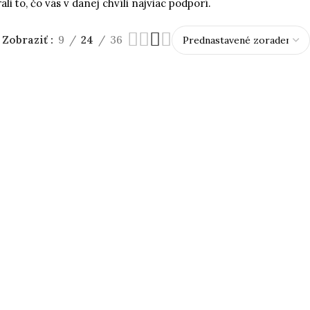
i to, čo vás v danej chvíli najviac podporí.
Zobraziť
9
24
36