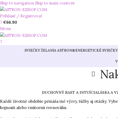
Skip to navigation
Skip to main content
Prihlásiť / Registrovať
7
€
66.90
Menu
7
SVIEČKY ŽELANIA ASTRON®
ENERGETICKÉ SVIEČKY 
V
Nak
DUCHOVNÝ RAST A INTUÍCIA
LÁSKA A V
Každé životné obdobie prináša iné výzvy, túžby aj otázky. Vyber
hojnosti alebo vnútornú rovnováhu.