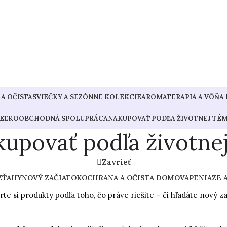
A OČISTA
SVIEČKY A SEZÓNNE KOLEKCIE
AROMATERAPIA A VÔŇA
EĽKOOBCHODNÁ SPOLUPRÁCA
NAKUPOVAŤ PODĽA ŽIVOTNEJ TÉ
upovať podľa životne
Zavrieť
ZŤAHY
NOVÝ ZAČIATOK
OCHRANA A OČISTA DOMOVA
PENIAZE 
te si produkty podľa toho, čo práve riešite – či hľadáte nový za