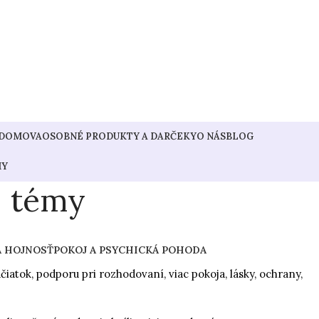
 DOMOVA
OSOBNÉ PRODUKTY A DARČEKY
O NÁS
BLOG
MY
j témy
A HOJNOSŤ
POKOJ A PSYCHICKÁ POHODA
čiatok, podporu pri rozhodovaní, viac pokoja, lásky, ochrany,