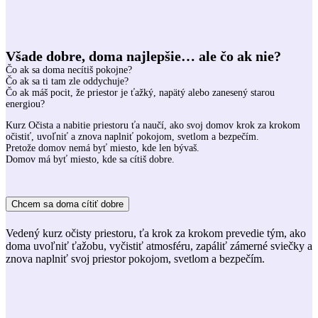
Všade dobre, doma najlepšie… ale čo ak nie?
Čo ak sa doma necítiš pokojne?
Čo ak sa ti tam zle oddychuje?
Čo ak máš pocit, že priestor je ťažký, napätý alebo zanesený starou
energiou?
Kurz Očista a nabitie priestoru ťa naučí, ako svoj domov krok za krokom
očistiť, uvoľniť a znova naplniť pokojom, svetlom a bezpečím.
Pretože domov nemá byť miesto, kde len bývaš.
Domov má byť miesto, kde sa cítiš dobre.
Chcem sa doma cítiť dobre
Vedený kurz očisty priestoru, ťa krok za krokom prevedie tým, ako
doma uvoľniť ťažobu, vyčistiť atmosféru, zapáliť zámerné sviečky a
znova naplniť svoj priestor pokojom, svetlom a bezpečím.