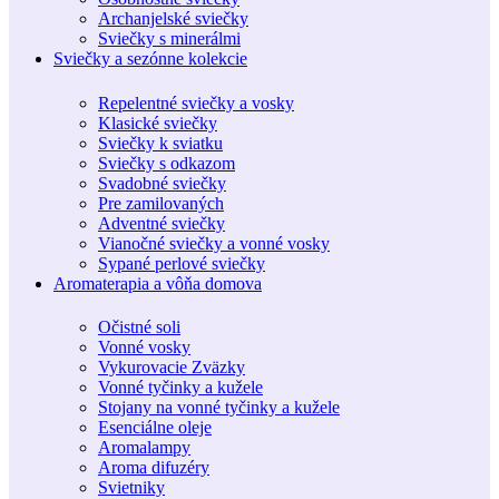
Archanjelské sviečky
Sviečky s minerálmi
Sviečky a sezónne kolekcie
Repelentné sviečky a vosky
Klasické sviečky
Sviečky k sviatku
Sviečky s odkazom
Svadobné sviečky
Pre zamilovaných
Adventné sviečky
Vianočné sviečky a vonné vosky
Sypané perlové sviečky
Aromaterapia a vôňa domova
Očistné soli
Vonné vosky
Vykurovacie Zväzky
Vonné tyčinky a kužele
Stojany na vonné tyčinky a kužele
Esenciálne oleje
Aromalampy
Aroma difuzéry
Svietniky