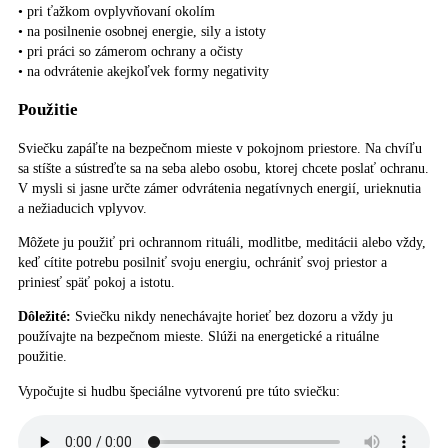
• pri ťažkom ovplyvňovaní okolím
• na posilnenie osobnej energie, sily a istoty
• pri práci so zámerom ochrany a očisty
• na odvrátenie akejkoľvek formy negativity
Použitie
Sviečku zapáľte na bezpečnom mieste v pokojnom priestore. Na chvíľu
sa stíšte a sústreďte sa na seba alebo osobu, ktorej chcete poslať ochranu.
V mysli si jasne určte zámer odvrátenia negatívnych energií, urieknutia
a nežiaducich vplyvov.
Môžete ju použiť pri ochrannom rituáli, modlitbe, meditácii alebo vždy,
keď cítite potrebu posilniť svoju energiu, ochrániť svoj priestor a
priniesť späť pokoj a istotu.
Dôležité:
Sviečku nikdy nenechávajte horieť bez dozoru a vždy ju
používajte na bezpečnom mieste. Slúži na energetické a rituálne
použitie.
Vypočujte si hudbu špeciálne vytvorenú pre túto sviečku: