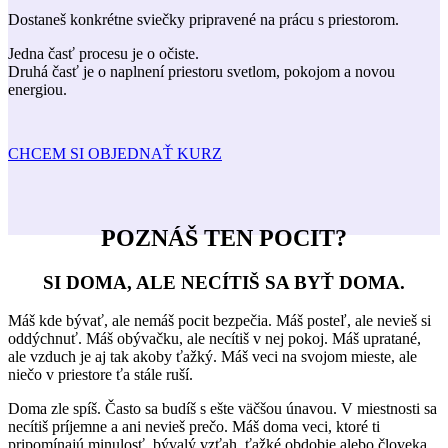
Dostaneš konkrétne sviečky pripravené na prácu s priestorom.
Jedna časť procesu je o očiste.
Druhá časť je o naplnení priestoru svetlom, pokojom a novou
energiou.
CHCEM SI OBJEDNAŤ KURZ
POZNÁŠ TEN POCIT?
SI DOMA, ALE NECÍTIŠ SA BYŤ DOMA.
Máš kde bývať, ale nemáš pocit bezpečia.
Máš posteľ, ale nevieš si
oddýchnuť.
Máš obývačku, ale necítiš v nej pokoj.
Máš upratané,
ale vzduch je aj tak akoby ťažký.
Máš veci na svojom mieste, ale
niečo v priestore ťa stále ruší.
Doma zle spíš.
Často sa budíš s ešte väčšou únavou.
V miestnosti sa
necítiš príjemne a ani nevieš prečo.
Máš doma veci, ktoré ti
pripomínajú minulosť, bývalý vzťah, ťažké obdobie alebo človeka,