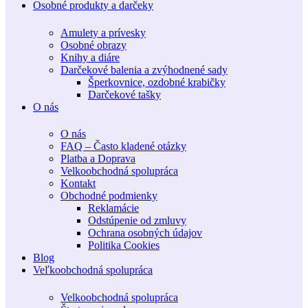
Osobné produkty a darčeky
Amulety a prívesky
Osobné obrazy
Knihy a diáre
Darčekové balenia a zvýhodnené sady
Šperkovnice, ozdobné krabičky
Darčekové tašky
O nás
O nás
FAQ – Často kladené otázky
Platba a Doprava
Velkoobchodná spolupráca
Kontakt
Obchodné podmienky
Reklamácie
Odstúpenie od zmluvy
Ochrana osobných údajov
Politika Cookies
Blog
Veľkoobchodná spolupráca
Velkoobchodná spolupráca