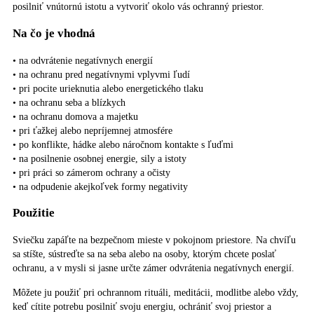
posilniť vnútornú istotu a vytvoriť okolo vás ochranný priestor.
Na čo je vhodná
• na odvrátenie negatívnych energií
• na ochranu pred negatívnymi vplyvmi ľudí
• pri pocite urieknutia alebo energetického tlaku
• na ochranu seba a blízkych
• na ochranu domova a majetku
• pri ťažkej alebo nepríjemnej atmosfére
• po konflikte, hádke alebo náročnom kontakte s ľuďmi
• na posilnenie osobnej energie, sily a istoty
• pri práci so zámerom ochrany a očisty
• na odpudenie akejkoľvek formy negativity
Použitie
Sviečku zapáľte na bezpečnom mieste v pokojnom priestore. Na chvíľu
sa stíšte, sústreďte sa na seba alebo na osoby, ktorým chcete poslať
ochranu, a v mysli si jasne určte zámer odvrátenia negatívnych energií.
Môžete ju použiť pri ochrannom rituáli, meditácii, modlitbe alebo vždy,
keď cítite potrebu posilniť svoju energiu, ochrániť svoj priestor a