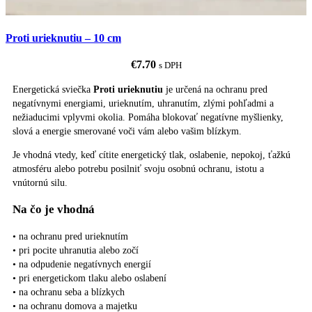
Proti urieknutiu – 10 cm
€
7.70
s DPH
Energetická sviečka
Proti urieknutiu
je určená na ochranu pred
negatívnymi energiami, urieknutím, uhranutím, zlými pohľadmi a
nežiaducimi vplyvmi okolia. Pomáha blokovať negatívne myšlienky,
slová a energie smerované voči vám alebo vašim blízkym.
Je vhodná vtedy, keď cítite energetický tlak, oslabenie, nepokoj, ťažkú
atmosféru alebo potrebu posilniť svoju osobnú ochranu, istotu a
vnútornú silu.
Na čo je vhodná
• na ochranu pred urieknutím
• pri pocite uhranutia alebo zočí
• na odpudenie negatívnych energií
• pri energetickom tlaku alebo oslabení
• na ochranu seba a blízkych
• na ochranu domova a majetku