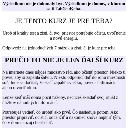
Výsledkom nie je dokonalý byt. Výsledkom je domov, v ktorom
sa ti ľahšie dýcha.
JE TENTO KURZ JE PRE TEBA?
Urob si krátky test a zisti, či tvoj priestor potrebuje očistu, uvoľnenie
a novú energiu.
Odpovedz na jednoduchých 7 otázok a zisti, či je kurz pre teba
PREČO TO NIE JE LEN ĎALŠÍ KURZ
Na internete dnes nájdeš množstvo rád, ako očistiť priestor. Niekto ti
povie, aby si zapálila šalviu. Niekto odporučí dať do rohu miestnosti
soľ. Inde sa dočítaš, že stačí zapáliť sviečku, povedať afirmáciu
alebo otvoriť okno.
Lenže keď máš doma pocit ťažoby, nechceš skladať svoj rituál z
útržkov náhodných informácií.
Potrebuješ vedieť, čo urobiť ako prvé. Čo nasleduje potom. Ako
priestor pripraviť, očistiť, odľahčiť a nakoniec znova naplniť tým,
čo v ňom naozaj chceš cítiť.