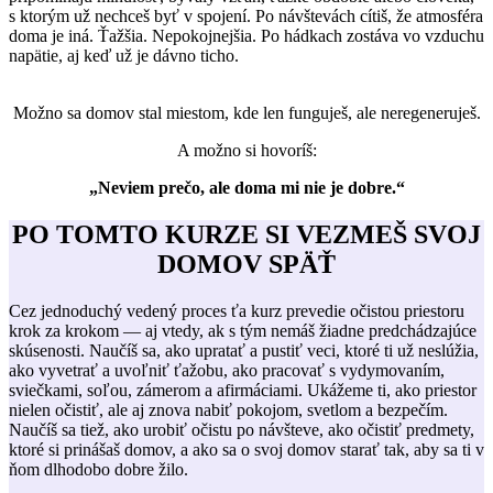
s ktorým už nechceš byť v spojení.
Po návštevách cítiš, že atmosféra
doma je iná. Ťažšia. Nepokojnejšia.
Po hádkach zostáva vo vzduchu
napätie, aj keď už je dávno ticho.
Možno sa domov stal miestom, kde len funguješ, ale neregeneruješ.
A možno si hovoríš:
„Neviem prečo, ale doma mi nie je dobre.“
PO TOMTO KURZE SI VEZMEŠ SVOJ
DOMOV SPÄŤ
Cez jednoduchý vedený proces ťa kurz prevedie očistou priestoru
krok za krokom — aj vtedy, ak s tým nemáš žiadne predchádzajúce
skúsenosti. Naučíš sa, ako upratať a pustiť veci, ktoré ti už neslúžia,
ako vyvetrať a uvoľniť ťažobu, ako pracovať s vydymovaním,
sviečkami, soľou, zámerom a afirmáciami. Ukážeme ti, ako priestor
nielen očistiť, ale aj znova nabiť pokojom, svetlom a bezpečím.
Naučíš sa tiež, ako urobiť očistu po návšteve, ako očistiť predmety,
ktoré si prinášaš domov, a ako sa o svoj domov starať tak, aby sa ti v
ňom dlhodobo dobre žilo.