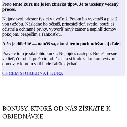
Preto
tento kurz nie je len zbierka tipov. Je to ucelený vedený
proces.
Najprv svoj priestor fyzicky uvoľníš. Potom ho vyvetráš a pustíš
von ťažobu. Následne ho očistíš, prinesieš doň svetlo, použiješ
očistné a ochranné prvky, vytvoríš nový zámer a naplníš domov
pokojom, bezpečím a ľahkosťou.
A čo je dôležité — naučíš sa, ako si tento pocit udržať aj ďalej.
Práve v tom je sila tohto kurzu. Nepôjdeš naslepo. Budeš presne
vedieť, čo robiť, prečo to robíš a ako si krok za krokom vytvoriť
domov, v ktorom sa ti bude ľahšie dýchať.
CHCEM SI OBJEDNAŤ KURZ
BONUSY, KTORÉ OD NÁS ZÍSKATE K
OBJEDNÁVKE