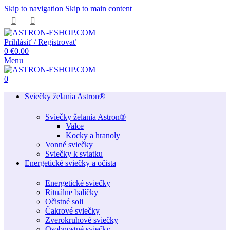
Skip to navigation
Skip to main content
Prihlásiť / Registrovať
0
€
0.00
Menu
0
Sviečky želania Astron®
Sviečky želania Astron®
Valce
Kocky a hranoly
Vonné sviečky
Sviečky k sviatku
Energetické sviečky a očista
Energetické sviečky
Rituálne balíčky
Očistné soli
Čakrové sviečky
Zverokruhové sviečky
Osobnostné sviečky