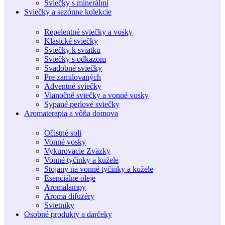
Sviečky s minerálmi
Sviečky a sezónne kolekcie
Repelentné sviečky a vosky
Klasické sviečky
Sviečky k sviatku
Sviečky s odkazom
Svadobné sviečky
Pre zamilovaných
Adventné sviečky
Vianočné sviečky a vonné vosky
Sypané perlové sviečky
Aromaterapia a vôňa domova
Očistné soli
Vonné vosky
Vykurovacie Zväzky
Vonné tyčinky a kužele
Stojany na vonné tyčinky a kužele
Esenciálne oleje
Aromalampy
Aroma difuzéry
Svietniky
Osobné produkty a darčeky