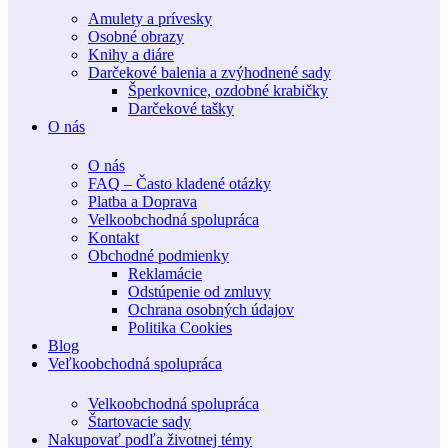
Amulety a prívesky
Osobné obrazy
Knihy a diáre
Darčekové balenia a zvýhodnené sady
Šperkovnice, ozdobné krabičky
Darčekové tašky
O nás
O nás
FAQ – Často kladené otázky
Platba a Doprava
Velkoobchodná spolupráca
Kontakt
Obchodné podmienky
Reklamácie
Odstúpenie od zmluvy
Ochrana osobných údajov
Politika Cookies
Blog
Veľkoobchodná spolupráca
Velkoobchodná spolupráca
Štartovacie sady
Nakupovať podľa životnej témy