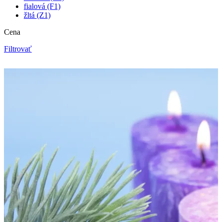
fialová (F1)
žltá (Z1)
Cena
Filtrovať