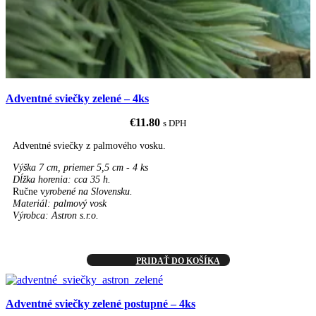
Adventné sviečky zelené – 4ks
€
11.80
s DPH
Adventné sviečky z palmového vosku.
Výška 7 cm, priemer 5,5 cm - 4 ks
Dĺžka horenia: cca 35 h.
Ručne v
yrobené na Slovensku.
Materiál: palmový vosk
Výrobca: Astron s.r.o.
PRIDAŤ DO KOŠÍKA
Adventné sviečky zelené postupné – 4ks