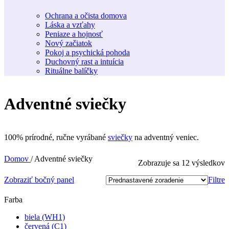
Ochrana a očista domova
Láska a vzťahy
Peniaze a hojnosť
Nový začiatok
Pokoj a psychická pohoda
Duchovný rast a intuícia
Rituálne balíčky
Adventné sviečky
100% prírodné, ručne vyrábané
sviečky
na adventný veniec.
Domov
/
Adventné sviečky
Zobrazuje sa 12 výsledkov
Zobraziť bočný panel
Filtre
Farba
biela (WH1)
červená (C1)