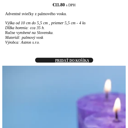
€
11.80
s DPH
Adventné sviečky z palmového vosku.
Výška od 10 cm do 5,5 cm , priemer 5,5 cm - 4 ks
Dĺžka horenia: cca 35 h.
Ručne v
yrobené na Slovensku.
Materiál: palmový vosk
Výrobca: Astron s.r.o.
PRIDAŤ DO KOŠÍKA