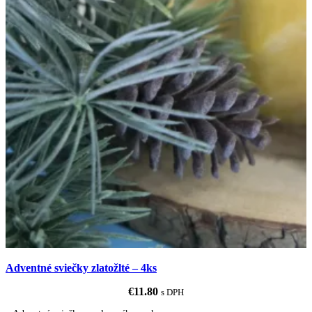
Adventné sviečky zlatožlté – 4ks
€
11.80
s DPH