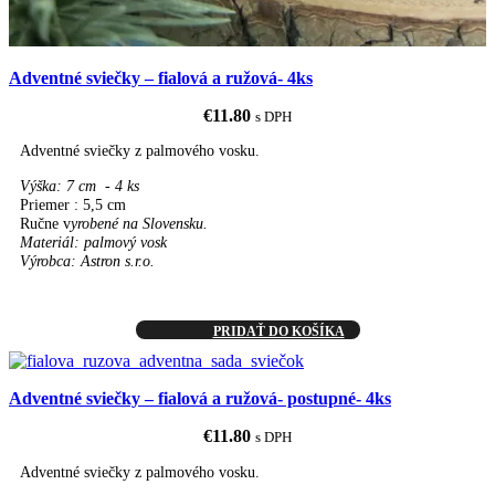
Adventné sviečky – fialová a ružová- 4ks
€
11.80
s DPH
Adventné sviečky z palmového vosku.
Výška: 7 cm - 4 ks
Priemer : 5,5 cm
Ručne v
yrobené na Slovensku.
Materiál: palmový vosk
Výrobca: Astron s.r.o.
PRIDAŤ DO KOŠÍKA
Adventné sviečky – fialová a ružová- postupné- 4ks
€
11.80
s DPH
Adventné sviečky z palmového vosku.