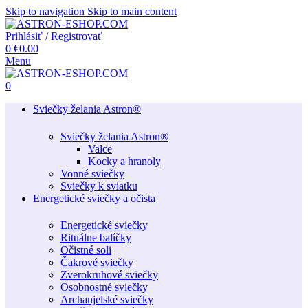
Skip to navigation
Skip to main content
Prihlásiť / Registrovať
0
€
0.00
Menu
0
Sviečky želania Astron®
Sviečky želania Astron®
Valce
Kocky a hranoly
Vonné sviečky
Sviečky k sviatku
Energetické sviečky a očista
Energetické sviečky
Rituálne balíčky
Očistné soli
Čakrové sviečky
Zverokruhové sviečky
Osobnostné sviečky
Archanjelské sviečky