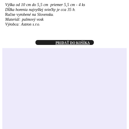
Výška od 10 cm do 5,5 cm priemer 5,5 cm - 4 ks
Dĺžka horenia najvyššej sviečky je cca 35 h.
Ručne v
yrobené na Slovensku.
Materiál: palmový vosk
Výrobca: Astron s.r.o.
PRIDAŤ DO KOŠÍKA