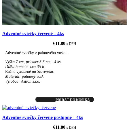
Adventné sviečky červené – 4ks
€
11.80
s DPH
Adventné sviečky z palmového vosku.
Výška 7 cm, priemer 5,5 cm - 4 ks
Dĺžka horenia: cca 35 h.
Ručne v
yrobené na Slovensku.
Materiál: palmový vosk
Výrobca: Astron s.r.o.
PRIDAŤ DO KOŠÍKA
Adventné sviečky červené postupné – 4ks
€
11.80
s DPH