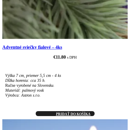
Adventné sviečky fialové – 4ks
€
11.80
s DPH
Výška 7 cm, priemer 5,5 cm - 4 ks
Dĺžka horenia: cca 35 h.
Ručne v
yrobené na Slovensku.
Materiál: palmový vosk
Výrobca: Astron s.r.o.
PRIDAŤ DO KOŠÍKA