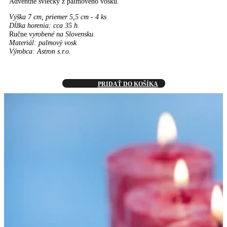
Adventné sviečky z palmového vosku.
Výška 7 cm, priemer 5,5 cm - 4 ks
Dĺžka horenia: cca 35 h.
Ručne v
yrobené na Slovensku.
Materiál: palmový vosk
Výrobca: Astron s.r.o.
PRIDAŤ DO KOŠÍKA