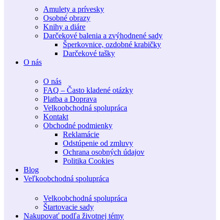
Amulety a prívesky
Osobné obrazy
Knihy a diáre
Darčekové balenia a zvýhodnené sady
Šperkovnice, ozdobné krabičky
Darčekové tašky
O nás
O nás
FAQ – Často kladené otázky
Platba a Doprava
Velkoobchodná spolupráca
Kontakt
Obchodné podmienky
Reklamácie
Odstúpenie od zmluvy
Ochrana osobných údajov
Politika Cookies
Blog
Veľkoobchodná spolupráca
Velkoobchodná spolupráca
Štartovacie sady
Nakupovať podľa životnej témy