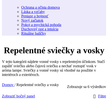
Ochrana a očista domova
Láska a vzťahy
Peniaze a hojnosť
Nový začiatok
Pokoj a psychická pohoda
Duchovný rast a intuícia
Rituálne balíčky
Repelentné sviečky a vosky
V tejto kategórii nájdete vonné vosky s repelentným účinkom. Stačí
zapáliť sviečku alebo čajovú sviečku a nechať roztopiť vosk v
aróma lampe. Sviečky a vonné vosky sú vhodné na použitie v
interiéroch a exteriéroch.
Domov
/
Repelentné sviečky a vosky
Zobrazuje sa 6 výsledkov
Zobraziť bočný panel
Filtre