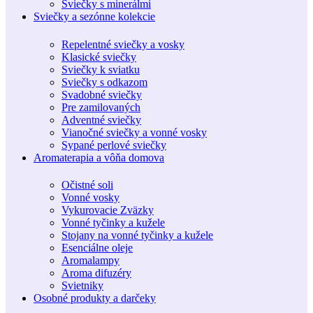
Sviečky s minerálmi
Sviečky a sezónne kolekcie
Repelentné sviečky a vosky
Klasické sviečky
Sviečky k sviatku
Sviečky s odkazom
Svadobné sviečky
Pre zamilovaných
Adventné sviečky
Vianočné sviečky a vonné vosky
Sypané perlové sviečky
Aromaterapia a vôňa domova
Očistné soli
Vonné vosky
Vykurovacie Zväzky
Vonné tyčinky a kužele
Stojany na vonné tyčinky a kužele
Esenciálne oleje
Aromalampy
Aroma difuzéry
Svietniky
Osobné produkty a darčeky