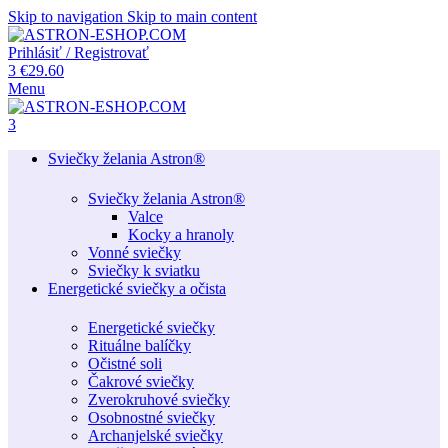
Skip to navigation
Skip to main content
Prihlásiť / Registrovať
3
€
29.60
Menu
3
Sviečky želania Astron®
Sviečky želania Astron®
Valce
Kocky a hranoly
Vonné sviečky
Sviečky k sviatku
Energetické sviečky a očista
Energetické sviečky
Rituálne balíčky
Očistné soli
Čakrové sviečky
Zverokruhové sviečky
Osobnostné sviečky
Archanjelské sviečky