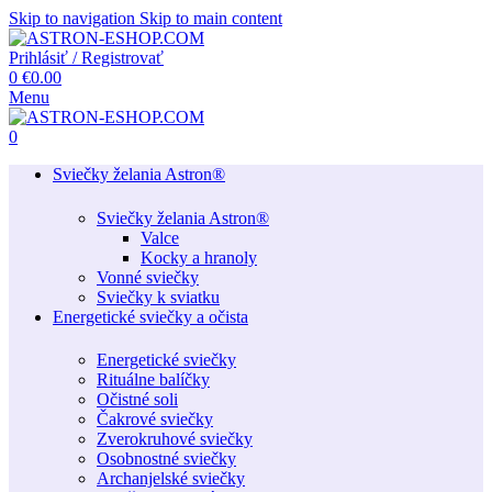
Skip to navigation
Skip to main content
Prihlásiť / Registrovať
0
€
0.00
Menu
0
Sviečky želania Astron®
Sviečky želania Astron®
Valce
Kocky a hranoly
Vonné sviečky
Sviečky k sviatku
Energetické sviečky a očista
Energetické sviečky
Rituálne balíčky
Očistné soli
Čakrové sviečky
Zverokruhové sviečky
Osobnostné sviečky
Archanjelské sviečky