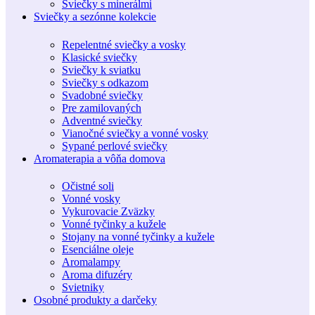
Sviečky s minerálmi
Sviečky a sezónne kolekcie
Repelentné sviečky a vosky
Klasické sviečky
Sviečky k sviatku
Sviečky s odkazom
Svadobné sviečky
Pre zamilovaných
Adventné sviečky
Vianočné sviečky a vonné vosky
Sypané perlové sviečky
Aromaterapia a vôňa domova
Očistné soli
Vonné vosky
Vykurovacie Zväzky
Vonné tyčinky a kužele
Stojany na vonné tyčinky a kužele
Esenciálne oleje
Aromalampy
Aroma difuzéry
Svietniky
Osobné produkty a darčeky