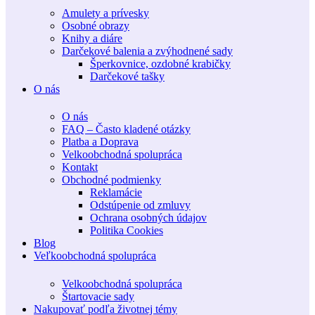
Amulety a prívesky
Osobné obrazy
Knihy a diáre
Darčekové balenia a zvýhodnené sady
Šperkovnice, ozdobné krabičky
Darčekové tašky
O nás
O nás
FAQ – Často kladené otázky
Platba a Doprava
Velkoobchodná spolupráca
Kontakt
Obchodné podmienky
Reklamácie
Odstúpenie od zmluvy
Ochrana osobných údajov
Politika Cookies
Blog
Veľkoobchodná spolupráca
Velkoobchodná spolupráca
Štartovacie sady
Nakupovať podľa životnej témy