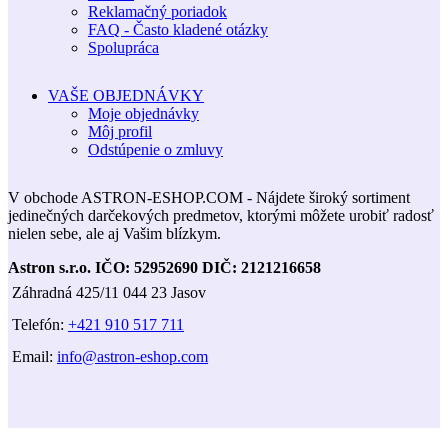
Reklamačný poriadok
FAQ - Často kladené otázky
Spolupráca
VAŠE OBJEDNÁVKY
Moje objednávky
Môj profil
Odstúpenie o zmluvy
V obchode ASTRON-ESHOP.COM - Nájdete široký sortiment
jedinečných darčekových predmetov, ktorými môžete urobiť radosť
nielen sebe, ale aj Vašim blízkym.
Astron s.r.o.
IČO: 52952690
DIČ: 2121216658
Záhradná 425/11 044 23 Jasov
Telefón:
+421 910 517 711
Email:
info@astron-eshop.com