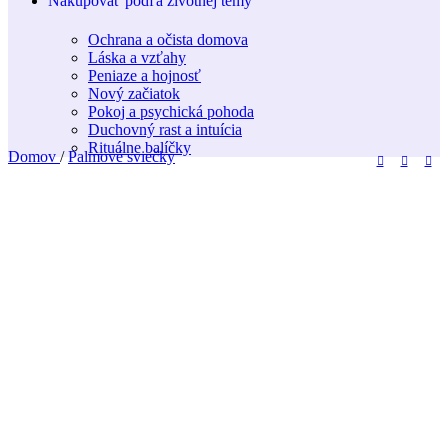
Nakupovať podľa životnej témy
Ochrana a očista domova
Láska a vzťahy
Peniaze a hojnosť
Nový začiatok
Pokoj a psychická pohoda
Duchovný rast a intuícia
Rituálne balíčky
Domov
/
Palmové sviečky