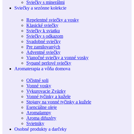
Sviečky s minerálmi
Sviečky a sezónne kolekcie
Repelentné sviečky a vosky
Klasické sviečky
Sviečky k sviatku
Sviečky s odkazom
Svadobné sviečky
Pre zamilovaných
Adventné sviečky
Vianočné sviečky a vonné vosky
Sypané perlové sviečky
Aromaterapia a vôňa domova
Očistné soli
Vonné vosky
Vykurovacie Zväzky
Vonné tyčinky a kužele
Stojany na vonné tyčinky a kužele
Esenciálne oleje
Aromalampy
Aroma difuzéry
Svietniky
Osobné produkty a darčeky