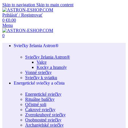
Skip to navigation
Skip to main content
Prihlásiť / Registrovať
0
€
0.00
Menu
0
Sviečky želania Astron®
Sviečky želania Astron®
Valce
Kocky a hranoly
Vonné sviečky
Sviečky k sviatku
Energetické sviečky a očista
Energetické sviečky
Rituálne balíčky
Očistné soli
Čakrové sviečky
Zverokruhové sviečky
Osobnostné sviečky
Archanjelské sviečky