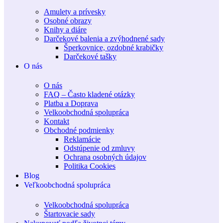
Amulety a prívesky
Osobné obrazy
Knihy a diáre
Darčekové balenia a zvýhodnené sady
Šperkovnice, ozdobné krabičky
Darčekové tašky
O nás
O nás
FAQ – Často kladené otázky
Platba a Doprava
Velkoobchodná spolupráca
Kontakt
Obchodné podmienky
Reklamácie
Odstúpenie od zmluvy
Ochrana osobných údajov
Politika Cookies
Blog
Veľkoobchodná spolupráca
Velkoobchodná spolupráca
Štartovacie sady