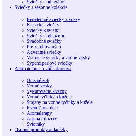
Sviečky s minerálmi
Sviečky a sezónne kolekcie
Repelentné sviečky a vosky
Klasické sviečky
Sviečky k sviatku
Sviečky s odkazom
Svadobné sviečky
Pre zamilovaných
Adventné sviečky
Vianočné sviečky a vonné vosky
Sypané perlové sviečky
Aromaterapia a vôňa domova
Očistné soli
Vonné vosky
Vykurovacie Zväzky
Vonné tyčinky a kužele
Stojany na vonné tyčinky a kužele
Esenciálne oleje
Aromalampy
Aroma difuzéry
Svietniky
Osobné produkty a darčeky