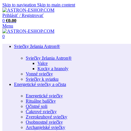
Skip to navigation
Skip to main content
Prihlásiť / Registrovať
0
€
0.00
Menu
0
Sviečky želania Astron®
Sviečky želania Astron®
Valce
Kocky a hranoly
Vonné sviečky
Sviečky k sviatku
Energetické sviečky a očista
Energetické sviečky
Rituálne balíčky
Očistné soli
Čakrové sviečky
Zverokruhové sviečky
Osobnostné sviečky
Archanjelské sviečky