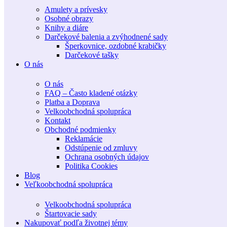
Amulety a prívesky
Osobné obrazy
Knihy a diáre
Darčekové balenia a zvýhodnené sady
Šperkovnice, ozdobné krabičky
Darčekové tašky
O nás
O nás
FAQ – Často kladené otázky
Platba a Doprava
Velkoobchodná spolupráca
Kontakt
Obchodné podmienky
Reklamácie
Odstúpenie od zmluvy
Ochrana osobných údajov
Politika Cookies
Blog
Veľkoobchodná spolupráca
Velkoobchodná spolupráca
Štartovacie sady
Nakupovať podľa životnej témy