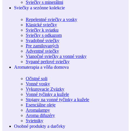
Sviečky s minerálmi
Sviečky a sezónne kolekcie
Repelentné sviečky a vosky
Klasické sviečky
Sviečky k sviatku
Sviečky s odkazom
Svadobné sviečky
Pre zamilovaných
Adventné sviečky
Vianočné sviečky a vonné vosky
Sypané perlové sviečky
Aromaterapia a vôňa domova
Očistné soli
Vonné vosky
Vykurovacie Zväzky
Vonné tyčinky a kužele
Stojany na vonné tyčinky a kužele
Esenciálne oleje
Aromalampy
Aroma difuzéry
Svietniky
Osobné produkty a darčeky