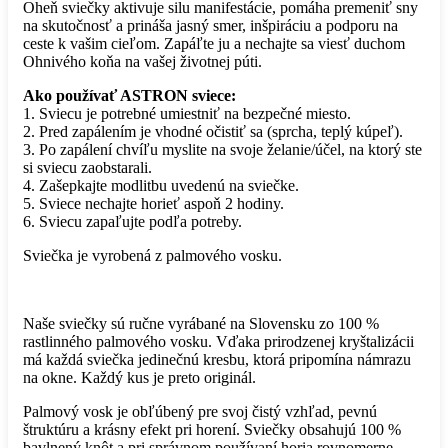
Oheň sviečky aktivuje silu manifestácie, pomáha premeniť sny
na skutočnosť a prináša jasný smer, inšpiráciu a podporu na
ceste k vašim cieľom. Zapáľte ju a nechajte sa viesť duchom
Ohnivého koňa na vašej životnej púti.
Ako používať ASTRON sviece:
1. Sviecu je potrebné umiestniť na bezpečné miesto.
2. Pred zapálením je vhodné očistiť sa (sprcha, teplý kúpeľ).
3. Po zapálení chvíľu myslite na svoje želanie/účel, na ktorý ste
si sviecu zaobstarali.
4. Zašepkajte modlitbu uvedenú na sviečke.
5. Sviece nechajte horieť aspoň 2 hodiny.
6. Sviecu zapaľujte podľa potreby.
Sviečka je vyrobená z palmového vosku.
Naše sviečky sú ručne vyrábané na Slovensku zo 100 %
rastlinného palmového vosku. Vďaka prirodzenej kryštalizácii
má každá sviečka jedinečnú kresbu, ktorá pripomína námrazu
na okne. Každý kus je preto originál.
Palmový vosk je obľúbený pre svoj čistý vzhľad, pevnú
štruktúru a krásny efekt pri horení. Sviečky obsahujú 100 %
bavlnený knôt a pri správnom používaní horia rovnomerne,