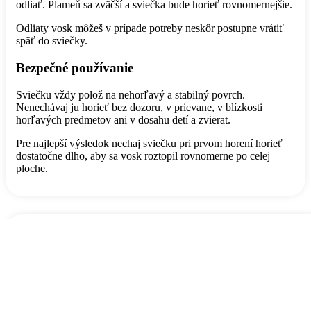
odliať. Plameň sa zväčší a sviečka bude horieť rovnomernejšie.
Odliaty vosk môžeš v prípade potreby neskôr postupne vrátiť
späť do sviečky.
Bezpečné používanie
Sviečku vždy polož na nehorľavý a stabilný povrch.
Nenechávaj ju horieť bez dozoru, v prievane, v blízkosti
horľavých predmetov ani v dosahu detí a zvierat.
Pre najlepší výsledok nechaj sviečku pri prvom horení horieť
dostatočne dlho, aby sa vosk roztopil rovnomerne po celej
ploche.
Odporúčame pozrieť si aj tieto
zvýhodnené balenia