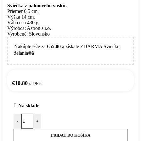
Sviečka z palmového vosku.
Priemer 6,5 cm.
Výška 14 cm.
Váha cca 430 g.
Výrobca: Astron s.r.o.
Vyrobené: Slovensko
Nakúpte ešte za
€
55.00
a získate ZDARMA Sviečku
želania®🕯️
€
10.80
s DPH
Na sklade
množstvo Ohnivý kôň - 14 cm
-
+
PRIDAŤ DO KOŠÍKA