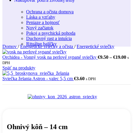
Nakupovať podľa životnej témy
Ochrana a očista domova
Láska a vzťahy
Peniaze a hojnosť
Nový začiatok
Pokoj a psychická pohoda
Duchovný rast a intuícia
Rituálne balíčky
Domov
/
Energetické sviečky a očista
/
Energetické sviečky
Pri
Orchidea - Vonný vosk na perlové sypané sviečky
€
9.50
–
€
19.00
s
ran
DPH
€9.
Späť na produkty
thr
€19
Sviečka želania Astron - valec 5,5 cm
€
3.60
s DPH
Ohnivý kôň – 14 cm