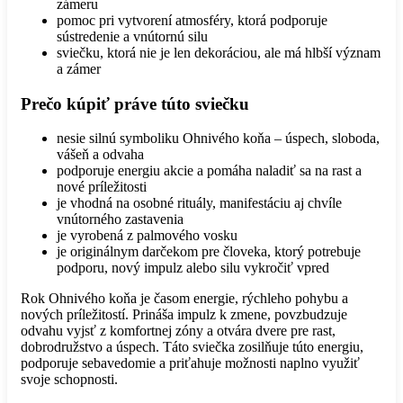
zámeru
pomoc pri vytvorení atmosféry, ktorá podporuje
sústredenie a vnútornú silu
sviečku, ktorá nie je len dekoráciou, ale má hlbší význam
a zámer
Prečo kúpiť práve túto sviečku
nesie silnú symboliku Ohnivého koňa – úspech, sloboda,
vášeň a odvaha
podporuje energiu akcie a pomáha naladiť sa na rast a
nové príležitosti
je vhodná na osobné rituály, manifestáciu aj chvíle
vnútorného zastavenia
je vyrobená z palmového vosku
je originálnym darčekom pre človeka, ktorý potrebuje
podporu, nový impulz alebo silu vykročiť vpred
Rok Ohnivého koňa je časom energie, rýchleho pohybu a
nových príležitostí. Prináša impulz k zmene, povzbudzuje
odvahu vyjsť z komfortnej zóny a otvára dvere pre rast,
dobrodružstvo a úspech. Táto sviečka zosilňuje túto energiu,
podporuje sebavedomie a priťahuje možnosti naplno využiť
svoje schopnosti.