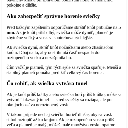
pokojne a dlhšie.
Ako zabezpečiť správne horenie sviečky
Pred každým zapálením odporúčame skrátiť knôt približne na
5
mm
. Ak je knôt príliš dlhý, sviečka môže dymiť, plameň je
zbytočne veľký a vosk sa spotrebúva rýchlejšie.
Ak sviečka dymí, skráť knôt nožničkami alebo zhasínačom
knôtu. Dbaj na to, aby odstrihnutá časť nespadla do
roztopeného vosku a nezašpinila ho.
Čím väčší je plameň, tým rýchlejšie sa sviečka spaľuje. Menší a
stabilný plameň pomáha predĺžiť celkový čas horenia.
Čo robiť, ak sviečka vytvára tunel
Ak je knôt príliš krátky alebo sviečka horí príliš krátko, môže sa
vytvoriť takzvaný tunel — stred sviečky sa roztápa, ale po
okrajoch ostáva neroztopený vosk.
V takom prípade nechaj sviečku horieť dlhšie, aby sa vosk
stihol roztopiť až ku krajom. Ak je roztopeného vosku príliš
veľa a plameň je malý, môžeš malé množstvo vosku opatrne