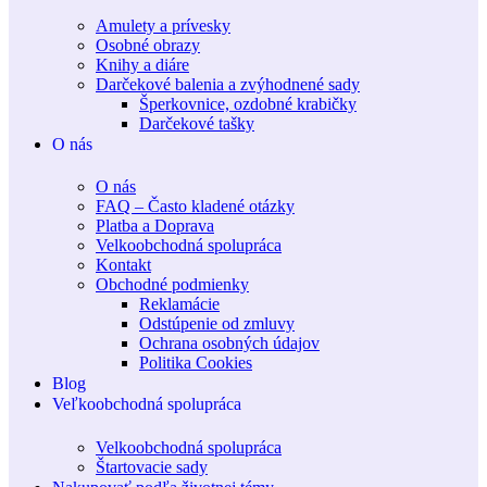
Amulety a prívesky
Osobné obrazy
Knihy a diáre
Darčekové balenia a zvýhodnené sady
Šperkovnice, ozdobné krabičky
Darčekové tašky
O nás
O nás
FAQ – Často kladené otázky
Platba a Doprava
Velkoobchodná spolupráca
Kontakt
Obchodné podmienky
Reklamácie
Odstúpenie od zmluvy
Ochrana osobných údajov
Politika Cookies
Blog
Veľkoobchodná spolupráca
Velkoobchodná spolupráca
Štartovacie sady