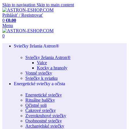
Skip to navigation
Skip to main content
Prihlásiť / Registrovať
0
€
0.00
Menu
0
Sviečky želania Astron®
Sviečky želania Astron®
Valce
Kocky a hranoly
Vonné sviečky
Sviečky k sviatku
Energetické sviečky a očista
Energetické sviečky
Rituálne balíčky
Očistné soli
Čakrové sviečky
Zverokruhové sviečky
Osobnostné sviečky
Archanjelské sviečky