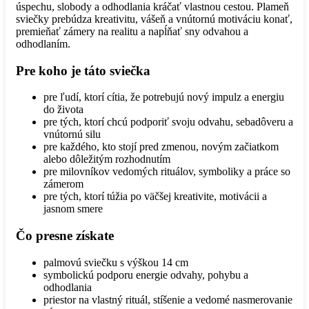
úspechu, slobody a odhodlania kráčať vlastnou cestou. Plameň
sviečky prebúdza kreativitu, vášeň a vnútornú motiváciu konať,
premieňať zámery na realitu a napĺňať sny odvahou a
odhodlaním.
Pre koho je táto sviečka
pre ľudí, ktorí cítia, že potrebujú nový impulz a energiu
do života
pre tých, ktorí chcú podporiť svoju odvahu, sebadôveru a
vnútornú silu
pre každého, kto stojí pred zmenou, novým začiatkom
alebo dôležitým rozhodnutím
pre milovníkov vedomých rituálov, symboliky a práce so
zámerom
pre tých, ktorí túžia po väčšej kreativite, motivácii a
jasnom smere
Čo presne získate
palmovú sviečku s výškou 14 cm
symbolickú podporu energie odvahy, pohybu a
odhodlania
priestor na vlastný rituál, stíšenie a vedomé nasmerovanie