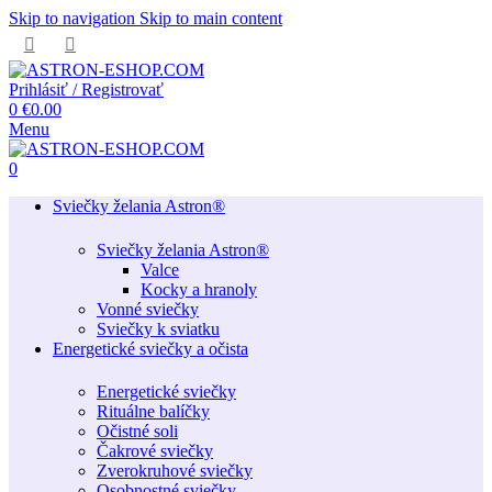
Skip to navigation
Skip to main content
Prihlásiť / Registrovať
0
€
0.00
Menu
0
Sviečky želania Astron®
Sviečky želania Astron®
Valce
Kocky a hranoly
Vonné sviečky
Sviečky k sviatku
Energetické sviečky a očista
Energetické sviečky
Rituálne balíčky
Očistné soli
Čakrové sviečky
Zverokruhové sviečky
Osobnostné sviečky