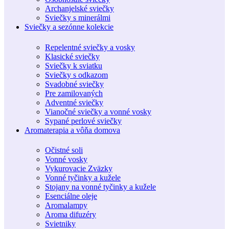
Archanjelské sviečky
Sviečky s minerálmi
Sviečky a sezónne kolekcie
Repelentné sviečky a vosky
Klasické sviečky
Sviečky k sviatku
Sviečky s odkazom
Svadobné sviečky
Pre zamilovaných
Adventné sviečky
Vianočné sviečky a vonné vosky
Sypané perlové sviečky
Aromaterapia a vôňa domova
Očistné soli
Vonné vosky
Vykurovacie Zväzky
Vonné tyčinky a kužele
Stojany na vonné tyčinky a kužele
Esenciálne oleje
Aromalampy
Aroma difuzéry
Svietniky