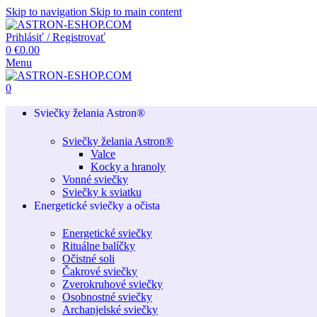
Skip to navigation
Skip to main content
Prihlásiť / Registrovať
0
€
0.00
Menu
0
Sviečky želania Astron®
Sviečky želania Astron®
Valce
Kocky a hranoly
Vonné sviečky
Sviečky k sviatku
Energetické sviečky a očista
Energetické sviečky
Rituálne balíčky
Očistné soli
Čakrové sviečky
Zverokruhové sviečky
Osobnostné sviečky
Archanjelské sviečky