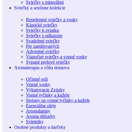
Sviečky s minerálmi
Sviečky a sezónne kolekcie
Repelentné sviečky a vosky
Klasické sviečky
Sviečky k sviatku
Sviečky s odkazom
Svadobné sviečky
Pre zamilovaných
Adventné sviečky
Vianočné sviečky a vonné vosky
Sypané perlové sviečky
Aromaterapia a vôňa domova
Očistné soli
Vonné vosky
Vykurovacie Zväzky
Vonné tyčinky a kužele
Stojany na vonné tyčinky a kužele
Esenciálne oleje
Aromalampy
Aroma difuzéry
Svietniky
Osobné produkty a darčeky