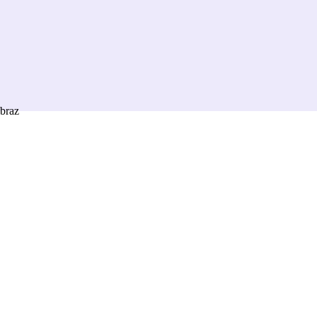
braz
e maľovaný obraz