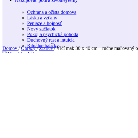
Nakupovať podľa životnej témy
Ochrana a očista domova
Láska a vzťahy
Peniaze a hojnosť
Nový začiatok
Pokoj a psychická pohoda
Duchovný rast a intuícia
Rituálne balíčky
Domov
/
Obrazy
/
Žiariče
/
Vlčí mak 30 x 40 cm – ručne maľovaný o
Mandala zlatá 30 x 30 cm
€
55.00
s DPH
Späť na produkty
Vonné kužele "tečúci dym" - Levanduľa
€
2.70
s DPH
Vlčí mak 30 x 40 cm – ručn