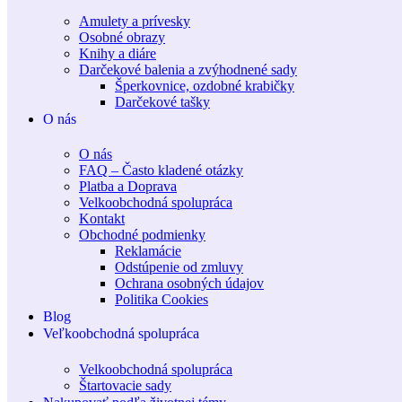
Amulety a prívesky
Osobné obrazy
Knihy a diáre
Darčekové balenia a zvýhodnené sady
Šperkovnice, ozdobné krabičky
Darčekové tašky
O nás
O nás
FAQ – Často kladené otázky
Platba a Doprava
Velkoobchodná spolupráca
Kontakt
Obchodné podmienky
Reklamácie
Odstúpenie od zmluvy
Ochrana osobných údajov
Politika Cookies
Blog
Veľkoobchodná spolupráca
Velkoobchodná spolupráca
Štartovacie sady