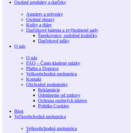
Osobné produkty a darčeky
Amulety a prívesky
Osobné obrazy
Knihy a diáre
Darčekové balenia a zvýhodnené sady
Šperkovnice, ozdobné krabičky
Darčekové tašky
O nás
O nás
FAQ – Často kladené otázky
Platba a Doprava
Velkoobchodná spolupráca
Kontakt
Obchodné podmienky
Reklamácie
Odstúpenie od zmluvy
Ochrana osobných údajov
Politika Cookies
Blog
Veľkoobchodná spolupráca
Velkoobchodná spolupráca