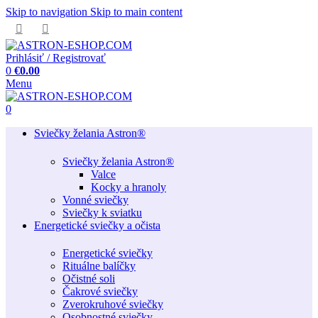
Skip to navigation
Skip to main content
Prihlásiť / Registrovať
0
€
0.00
Menu
0
Sviečky želania Astron®
Sviečky želania Astron®
Valce
Kocky a hranoly
Vonné sviečky
Sviečky k sviatku
Energetické sviečky a očista
Energetické sviečky
Rituálne balíčky
Očistné soli
Čakrové sviečky
Zverokruhové sviečky
Osobnostné sviečky