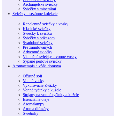
Archanjelské sviečky
Sviečky s minerálmi
Sviečky a sezónne kolekcie
Repelentné sviečky a vosky
Klasické sviečky
Sviečky k sviatku
Sviečky s odkazom
Svadobné sviečky
Pre zamilovaných
Adventné sviečky
Vianočné sviečky a vonné vosky
Sypané perlové sviečky
Aromaterapia a vôňa domova
Očistné soli
Vonné vosky
Vykurovacie Zväzky
Vonné tyčinky a kužele
Stojany na vonné tyčinky a kužele
Esenciálne oleje
Aromalampy
Aroma difuzéry
Svietniky