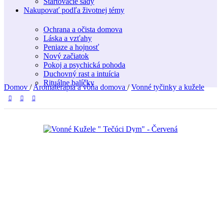
Štartovacie sady
Nakupovať podľa životnej témy
Ochrana a očista domova
Láska a vzťahy
Peniaze a hojnosť
Nový začiatok
Pokoj a psychická pohoda
Duchovný rast a intuícia
Rituálne balíčky
Domov
/
Aromaterapia a vôňa domova
/
Vonné tyčinky a kužele
Vonné kužele „tečúci dym“ – Červená
ruža