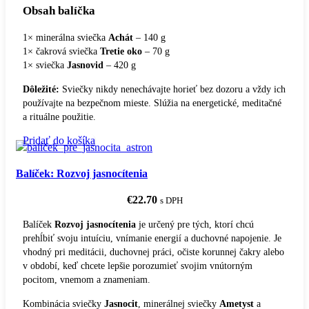
Obsah balíčka
1× minerálna sviečka
Achát
– 140 g
1× čakrová sviečka
Tretie oko
– 70 g
1× sviečka
Jasnovid
– 420 g
Dôležité:
Sviečky nikdy nenechávajte horieť bez dozoru a vždy ich
používajte na bezpečnom mieste. Slúžia na energetické, meditačné
a rituálne použitie.
Pridať do košíka
Balíček: Rozvoj jasnocítenia
€
22.70
s DPH
Balíček
Rozvoj jasnocítenia
je určený pre tých, ktorí chcú
prehĺbiť svoju intuíciu, vnímanie energií a duchovné napojenie. Je
vhodný pri meditácii, duchovnej práci, očiste korunnej čakry alebo
v období, keď chcete lepšie porozumieť svojim vnútorným
pocitom, vnemom a znameniam.
Kombinácia sviečky
Jasnocit
, minerálnej sviečky
Ametyst
a