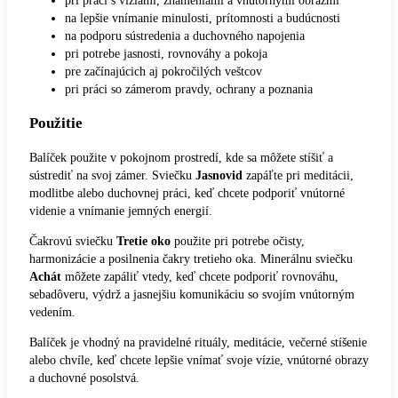
pri práci s víziami, znameniami a vnútornými obrazmi
na lepšie vnímanie minulosti, prítomnosti a budúcnosti
na podporu sústredenia a duchovného napojenia
pri potrebe jasnosti, rovnováhy a pokoja
pre začínajúcich aj pokročilých veštcov
pri práci so zámerom pravdy, ochrany a poznania
Použitie
Balíček použite v pokojnom prostredí, kde sa môžete stíšiť a
sústrediť na svoj zámer. Sviečku
Jasnovid
zapáľte pri meditácii,
modlitbe alebo duchovnej práci, keď chcete podporiť vnútorné
videnie a vnímanie jemných energií.
Čakrovú sviečku
Tretie oko
použite pri potrebe očisty,
harmonizácie a posilnenia čakry tretieho oka. Minerálnu sviečku
Achát
môžete zapáliť vtedy, keď chcete podporiť rovnováhu,
sebadôveru, výdrž a jasnejšiu komunikáciu so svojím vnútorným
vedením.
Balíček je vhodný na pravidelné rituály, meditácie, večerné stíšenie
alebo chvíle, keď chcete lepšie vnímať svoje vízie, vnútorné obrazy
a duchovné posolstvá.