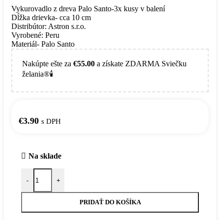
Vykurovadlo z dreva Palo Santo-3x kusy v balení
Dĺžka drievka- cca 10 cm
Distribútor: Astron s.r.o.
Vyrobené: Peru
Materiál- Palo Santo
Nakúpte ešte za
€
55.00
a získate ZDARMA Sviečku
želania®🕯️
€
3.90
s DPH
Na sklade
množstvo Vykurovadlo z dreva Palo Santo-3x
-
+
PRIDAŤ DO KOŠÍKA