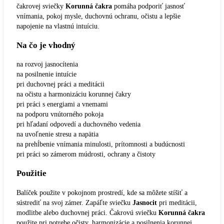
čakrovej sviečky
Korunná čakra
pomáha podporiť jasnosť
vnímania, pokoj mysle, duchovnú ochranu, očistu a lepšie
napojenie na vlastnú intuíciu.
Na čo je vhodný
na rozvoj jasnocítenia
na posilnenie intuície
pri duchovnej práci a meditácii
na očistu a harmonizáciu korunnej čakry
pri práci s energiami a vnemami
na podporu vnútorného pokoja
pri hľadaní odpovedí a duchovného vedenia
na uvoľnenie stresu a napätia
na prehĺbenie vnímania minulosti, prítomnosti a budúcnosti
pri práci so zámerom múdrosti, ochrany a čistoty
Použitie
Balíček použite v pokojnom prostredí, kde sa môžete stíšiť a
sústrediť na svoj zámer. Zapáľte sviečku
Jasnocit
pri meditácii,
modlitbe alebo duchovnej práci. Čakrovú sviečku
Korunná čakra
použite pri potrebe očisty, harmonizácie a posilnenia korunnej