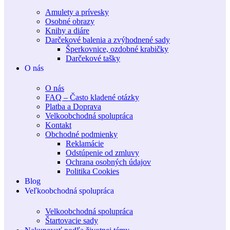
Amulety a prívesky
Osobné obrazy
Knihy a diáre
Darčekové balenia a zvýhodnené sady
Šperkovnice, ozdobné krabičky
Darčekové tašky
O nás
O nás
FAQ – Často kladené otázky
Platba a Doprava
Velkoobchodná spolupráca
Kontakt
Obchodné podmienky
Reklamácie
Odstúpenie od zmluvy
Ochrana osobných údajov
Politika Cookies
Blog
Veľkoobchodná spolupráca
Velkoobchodná spolupráca
Štartovacie sady