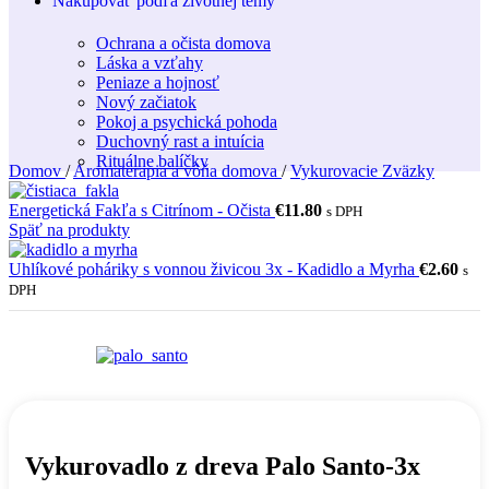
Nakupovať podľa životnej témy
Ochrana a očista domova
Láska a vzťahy
Peniaze a hojnosť
Nový začiatok
Pokoj a psychická pohoda
Duchovný rast a intuícia
Rituálne balíčky
Domov
/
Aromaterapia a vôňa domova
/
Vykurovacie Zväzky
Energetická Fakľa s Citrínom - Očista
€
11.80
s DPH
Späť na produkty
Uhlíkové poháriky s vonnou živicou 3x - Kadidlo a Myrha
€
2.60
s
DPH
Vykurovadlo z dreva Palo Santo-3x