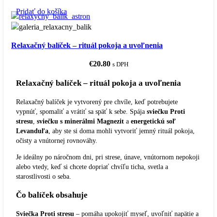
Pridať do košíka
Relaxačný balíček – rituál pokoja a uvoľnenia
€
20.80
s DPH
Relaxačný balíček – rituál pokoja a uvoľnenia
Relaxačný balíček je vytvorený pre chvíle, keď potrebujete
vypnúť, spomaliť a vrátiť sa späť k sebe. Spája
sviečku Proti
stresu
,
sviečku s minerálmi Magnezit
a
energetickú soľ
Levanduľa
, aby ste si doma mohli vytvoriť jemný rituál pokoja,
očisty a vnútornej rovnováhy.
Je ideálny po náročnom dni, pri strese, únave, vnútornom nepokoji
alebo vtedy, keď si chcete dopriať chvíľu ticha, svetla a
starostlivosti o seba.
Čo balíček obsahuje
Sviečka Proti stresu
– pomáha upokojiť myseľ, uvoľniť napätie a