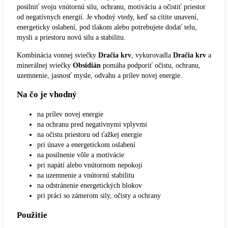
posilniť svoju vnútornú silu, ochranu, motiváciu a očistiť priestor
od negatívnych energií. Je vhodný vtedy, keď sa cítite unavení,
energeticky oslabení, pod tlakom alebo potrebujete dodať telu,
mysli a priestoru novú silu a stabilitu.
Kombinácia vonnej sviečky
Dračia krv
, vykurovadla
Dračia krv
a
minerálnej sviečky
Obsidián
pomáha podporiť očistu, ochranu,
uzemnenie, jasnosť mysle, odvahu a prílev novej energie.
Na čo je vhodný
na prílev novej energie
na ochranu pred negatívnymi vplyvmi
na očistu priestoru od ťažkej energie
pri únave a energetickom oslabení
na posilnenie vôle a motivácie
pri napätí alebo vnútornom nepokoji
na uzemnenie a vnútornú stabilitu
na odstránenie energetických blokov
pri práci so zámerom sily, očisty a ochrany
Použitie