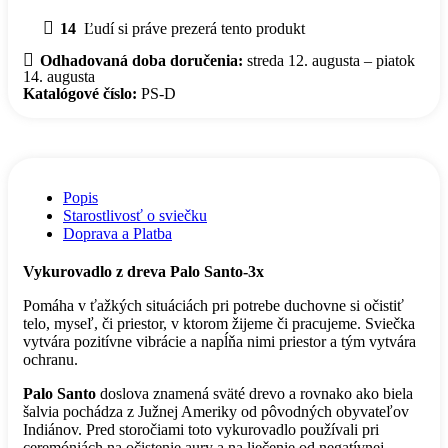
14
Ľudí si práve prezerá tento produkt
Odhadovaná doba doručenia:
streda 12. augusta – piatok
14. augusta
Katalógové číslo:
PS-D
Popis
Starostlivosť o sviečku
Doprava a Platba
Vykurovadlo z dreva Palo Santo-3x
Pomáha v ťažkých situáciách pri potrebe duchovne si očistiť
telo, myseľ, či priestor, v ktorom žijeme či pracujeme. Sviečka
vytvára pozitívne vibrácie a napĺňa nimi priestor a tým vytvára
ochranu.
Palo Santo
doslova znamená sväté drevo a rovnako ako biela
šalvia pochádza z Južnej Ameriky od pôvodných obyvateľov
Indiánov. Pred storočiami toto vykurovadlo používali pri
ceremóniách na očistenie aury a na liečenie od negatívnej