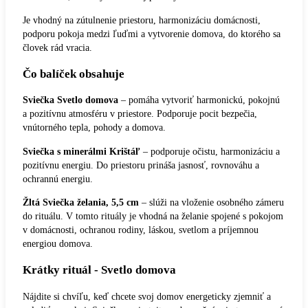
Je vhodný na zútulnenie priestoru, harmonizáciu domácnosti,
podporu pokoja medzi ľuďmi a vytvorenie domova, do ktorého sa
človek rád vracia.
Čo balíček obsahuje
Sviečka Svetlo domova
– pomáha vytvoriť harmonickú, pokojnú
a pozitívnu atmosféru v priestore. Podporuje pocit bezpečia,
vnútorného tepla, pohody a domova.
Sviečka s minerálmi Krištáľ
– podporuje očistu, harmonizáciu a
pozitívnu energiu. Do priestoru prináša jasnosť, rovnováhu a
ochrannú energiu.
Žltá Sviečka želania, 5,5 cm
– slúži na vloženie osobného zámeru
do rituálu. V tomto rituály je vhodná na želanie spojené s pokojom
v domácnosti, ochranou rodiny, láskou, svetlom a príjemnou
energiou domova.
Krátky rituál - Svetlo domova
Nájdite si chvíľu, keď chcete svoj domov energeticky zjemniť a