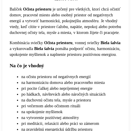
Balíček
Očista priestoru
je určený pre všetkých, ktorí chcú očistiť
domov, pracovné miesto alebo osobný priestor od negatívnych
energií a vytvoriť harmonickú, pokojnejšiu atmosféru. Je vhodný
vtedy, keď cítite v priestore ťažobu, napätie, nepokoj alebo potrebu
duchovnej očisty tela, mysle a miesta, v ktorom žijete či pracujete.
Kombinácia sviečky
Očista priestoru
, vonnej sviečky
Biela šalvia
a vykurovadla
Biela šalvia
pomáha podporiť očistu, harmonizáciu,
upokojenie myšlienok a naplnenie priestoru pozitívnou energiou.
Na čo je vhodný
na očistu priestoru od negatívnych energií
na harmonizáciu domova alebo pracovného miesta
pri pocite ťažkej alebo nepríjemnej energie
po hádkach, návštevách alebo náročných situáciách
na duchovnú očistu tela, mysle a priestoru
pri večernom alebo očistnom rituáli
na upokojenie myšlienok
na vytvorenie pozitívnej atmosféry
pri meditácii, relaxácii alebo práci so zámerom
na pravidelnú energetickú údržbu priestoru