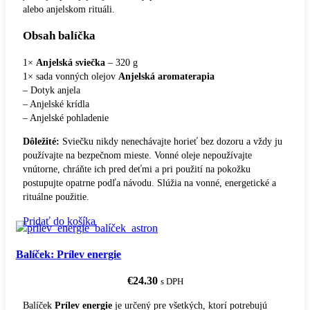
alebo anjelskom rituáli.
Obsah balíčka
1×
Anjelská sviečka
– 320 g
1× sada vonných olejov
Anjelská aromaterapia
– Dotyk anjela
– Anjelské krídla
– Anjelské pohladenie
Dôležité:
Sviečku nikdy nenechávajte horieť bez dozoru a vždy ju
používajte na bezpečnom mieste. Vonné oleje nepoužívajte
vnútorne, chráňte ich pred deťmi a pri použití na pokožku
postupujte opatrne podľa návodu. Slúžia na vonné, energetické a
rituálne použitie.
Pridať do košíka
Balíček: Prílev energie
€
24.30
s DPH
Balíček
Prílev energie
je určený pre všetkých, ktorí potrebujú