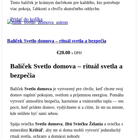
Tento balíček je krásnym darčekom pre každého, kto potrebuje
viac pokoja, ľahkosti a chvíľu skutočného oddychu.
Pridať do košíka
Balíček Svetlo domova – rituál svetla a bezpečia
€
20.00
s DPH
Balíček Svetlo domova – rituál svetla a
bezpečia
Balíček
Svetlo domova
je vytvorený pre chvíle, keď chcete svoj
domov naplniť pokojom, svetlom a príjemnou energiou. Pomáha
vytvoriť atmosféru bezpečia, harmónie a vnútorného tepla — ten
pocit, keď prídete domov, vydýchnete si a cítite, že ste na mieste,
kde môžete byť sami sebou.
Spája sviečku
Svetlo domova
,
žltú Sviečku Želania
a sviečku s
minerálmi
Krištáľ
, aby ste si doma mohli vytvoriť jednoduchý
rituál svetla, ochrany a domácej pohody.