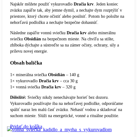
Najskôr môžete použiť vykurovadlo
Dračia krv
. Jeden koniec
zväzku zapáľte tak, aby jemne dymil, a nechajte dym rozptýliť v
priestore, ktorý chcete očistiť alebo posilniť. Potom ho položte na
nehorľavú podložku a nechajte bezpečne dohasnúť.
Následne zapáľte vonnú sviečku
Dračia krv
alebo minerálnu
sviečku
Obsidián
na bezpečnom mieste. Na chvíľu sa stíšte,
zhlboka dýchajte a sústreďte sa na zámer očisty, ochrany, sily a
prílevu novej energie.
Obsah balíčka
1× minerálna sviečka
Obsidián
– 140 g
1× vykurovadlo
Dračia krv
– cca 30 g
1× vonná sviečka
Dračia krv
– 320 g
Dôležité:
Sviečky nikdy nenechávajte horieť bez dozoru.
Vykurovadlo používajte iba na nehorľavej podložke, odporúčame
spáliť naraz len malú časť zväzku. Nehasiť vodou a skladovať na
suchom mieste. Slúži na energetické, vonné a rituálne použitie.
Pridať do košíka