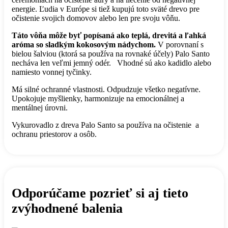
energie. Ľudia v Európe si tiež kupujú toto sväté drevo pre
očistenie svojich domovov alebo len pre svoju vôňu.
Táto vôňa môže byť popísaná ako teplá, drevitá a ľahká
aróma so sladkým kokosovým nádychom.
V porovnaní s
bielou šalviou (ktorá sa používa na rovnaké účely) Palo Santo
necháva len veľmi jemný odér. Vhodné sú ako kadidlo alebo
namiesto vonnej tyčinky.
Má silné ochranné vlastnosti. Odpudzuje všetko negatívne.
Upokojuje myšlienky, harmonizuje na emocionálnej a
mentálnej úrovni.
Vykurovadlo z dreva Palo Santo sa používa na očistenie a
ochranu priestorov a osôb.
Odporúčame pozrieť si aj tieto
zvýhodnené balenia