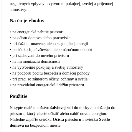
negatívnych vplyvov a vytvorení pokojnej, svetlej a príjemnej
atmosféry.
Na čo je vhodný
• na energetické nabitie priestoru
• na očistu domova alebo pracoviska
• pri ťažkej, unavenej alebo stagnujúcej energii
• po hádkach, návštevách alebo náročnom období
• pri sťahovaní do nového priestoru
• na harmonizáciu domácnosti
• na vytvorenie pokojnej a svetlej atmosféry
• na podporu pocitu bezpečia a domácej pohody
• pri práci so zámerom očisty, ochrany a svetla
• na pravidelnú energetickú údržbu priestoru
Použitie
Nasypte malé množstvo
šalviovej soli
do misky a položte ju do
priestoru, ktorý chcete očistiť alebo nabiť novou energiou.
Následne zapáľte sviečku
Očista priestoru
a sviečku
Svetlo
domova
na bezpečnom mieste.