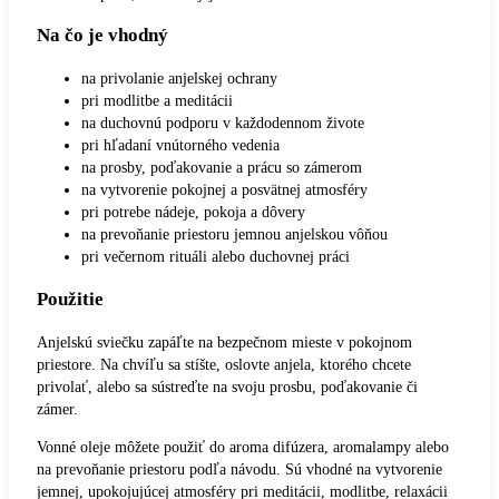
Na čo je vhodný
na privolanie anjelskej ochrany
pri modlitbe a meditácii
na duchovnú podporu v každodennom živote
pri hľadaní vnútorného vedenia
na prosby, poďakovanie a prácu so zámerom
na vytvorenie pokojnej a posvätnej atmosféry
pri potrebe nádeje, pokoja a dôvery
na prevoňanie priestoru jemnou anjelskou vôňou
pri večernom rituáli alebo duchovnej práci
Použitie
Anjelskú sviečku zapáľte na bezpečnom mieste v pokojnom
priestore. Na chvíľu sa stíšte, oslovte anjela, ktorého chcete
privolať, alebo sa sústreďte na svoju prosbu, poďakovanie či
zámer.
Vonné oleje môžete použiť do aroma difúzera, aromalampy alebo
na prevoňanie priestoru podľa návodu. Sú vhodné na vytvorenie
jemnej, upokojujúcej atmosféry pri meditácii, modlitbe, relaxácii