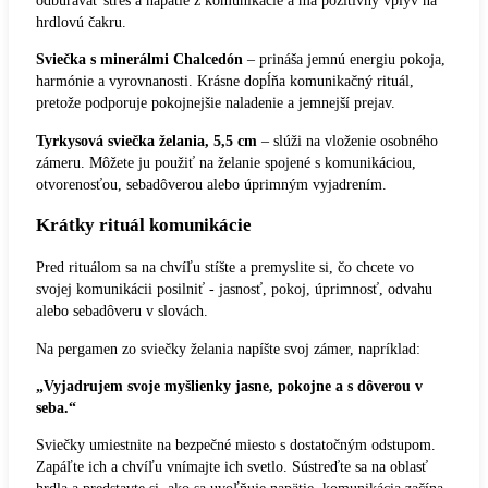
hrdlovú čakru.
Sviečka s minerálmi Chalcedón
– prináša jemnú energiu pokoja,
harmónie a vyrovnanosti. Krásne dopĺňa komunikačný rituál,
pretože podporuje pokojnejšie naladenie a jemnejší prejav.
Tyrkysová sviečka želania, 5,5 cm
– slúži na vloženie osobného
zámeru. Môžete ju použiť na želanie spojené s komunikáciou,
otvorenosťou, sebadôverou alebo úprimným vyjadrením.
Krátky rituál komunikácie
Pred rituálom sa na chvíľu stíšte a premyslite si, čo chcete vo
svojej komunikácii posilniť - jasnosť, pokoj, úprimnosť, odvahu
alebo sebadôveru v slovách.
Na pergamen zo sviečky želania napíšte svoj zámer, napríklad:
„Vyjadrujem svoje myšlienky jasne, pokojne a s dôverou v
seba.“
Sviečky umiestnite na bezpečné miesto s dostatočným odstupom.
Zapáľte ich a chvíľu vnímajte ich svetlo. Sústreďte sa na oblasť