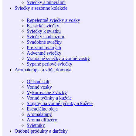
Sviečky s minerálmi
Sviečky a sezónne kolekcie
Repelentné sviečky a vosky
Klasické sviečky
Sviečky k sviatku
Sviečky s odkazom
Svadobné sviečky
Pre zamilovaných
Adventné sviečky
Vianočné sviečky a vonné vosky
Sypané perlové sviečky
Aromaterapia a vôňa domova
Očistné soli
Vonné vosky
Vykurovacie Zväzky
Vonné tyčinky a kužele
Stojany na vonné tyčinky a kužele
Esenciálne oleje
Aromalampy
Aroma difuzéry
Svietniky
Osobné produkty a darčeky