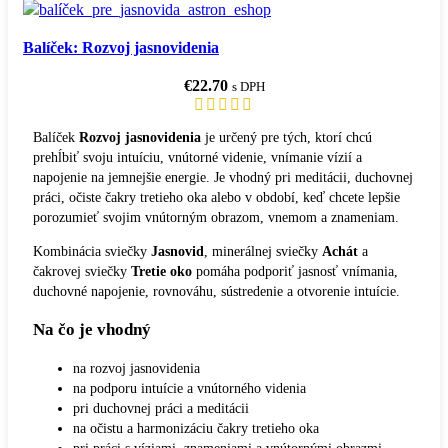
Balíček: Rozvoj jasnovidenia
€
22.70
s DPH
Balíček
Rozvoj jasnovidenia
je určený pre tých, ktorí chcú
prehĺbiť svoju intuíciu, vnútorné videnie, vnímanie vízií a
napojenie na jemnejšie energie. Je vhodný pri meditácii, duchovnej
práci, očiste čakry tretieho oka alebo v období, keď chcete lepšie
porozumieť svojim vnútorným obrazom, vnemom a znameniam.
Kombinácia sviečky
Jasnovid
, minerálnej sviečky
Achát
a
čakrovej sviečky
Tretie oko
pomáha podporiť jasnosť vnímania,
duchovné napojenie, rovnováhu, sústredenie a otvorenie intuície.
Na čo je vhodný
na rozvoj jasnovidenia
na podporu intuície a vnútorného videnia
pri duchovnej práci a meditácii
na očistu a harmonizáciu čakry tretieho oka