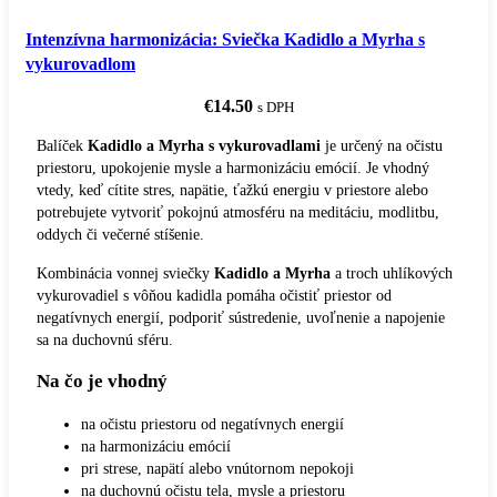
Intenzívna harmonizácia: Sviečka Kadidlo a Myrha s
vykurovadlom
€
14.50
s DPH
Balíček
Kadidlo a Myrha s vykurovadlami
je určený na očistu
priestoru, upokojenie mysle a harmonizáciu emócií. Je vhodný
vtedy, keď cítite stres, napätie, ťažkú energiu v priestore alebo
potrebujete vytvoriť pokojnú atmosféru na meditáciu, modlitbu,
oddych či večerné stíšenie.
Kombinácia vonnej sviečky
Kadidlo a Myrha
a troch uhlíkových
vykurovadiel s vôňou kadidla pomáha očistiť priestor od
negatívnych energií, podporiť sústredenie, uvoľnenie a napojenie
sa na duchovnú sféru.
Na čo je vhodný
na očistu priestoru od negatívnych energií
na harmonizáciu emócií
pri strese, napätí alebo vnútornom nepokoji
na duchovnú očistu tela, mysle a priestoru