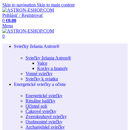
Skip to navigation
Skip to main content
Prihlásiť / Registrovať
0
€
0.00
Menu
0
Sviečky želania Astron®
Sviečky želania Astron®
Valce
Kocky a hranoly
Vonné sviečky
Sviečky k sviatku
Energetické sviečky a očista
Energetické sviečky
Rituálne balíčky
Očistné soli
Čakrové sviečky
Zverokruhové sviečky
Osobnostné sviečky
Archanjelské sviečky