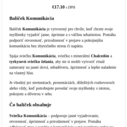
€
17.10
s DPH
Balíček Komunikácia
Balíček
Komunikácia
je vytvorený pre chvíle, keď chcete svoje
myšlienky vyjadriť jasne, úprimne a s väčšou sebaistotou. Pomáha
podporiť otvorenosť, prirodzenosť v prejave a pokojnejšiu
komunikáciu bez zbytočného stresu či napätia.
Spája sviečku
Komunikácia
, sviečku s minerálmi
Chalcedón
a
tyrkysovú sviečku želania
, aby ste si mohli vytvoriť rituál
zameraný na jasné slová, sebadôveru, úprimnosť a lepšie naladenie
na vlastný hlas.
Je vhodný pri stretnutiach, prezentáciách, dôležitých rozhovoroch
alebo vždy, keď potrebujete povedať svoje myšlienky s istotou,
pokojom a dôverou v seba.
Čo balíček obsahuje
Sviečka Komunikácia
– podporuje jasné vyjadrovanie,
otvorenosť, úprimnosť a prirodzenosť v prejave. Pomáha
odbúravať stres a napätie z komunikácie a má pozitívny vplyv na