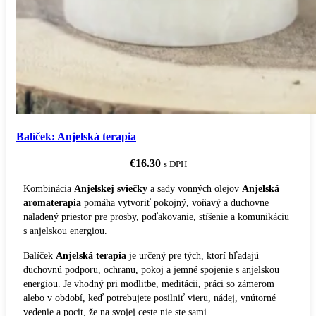
Balíček: Anjelská terapia
€
16.30
s DPH
Kombinácia
Anjelskej sviečky
a sady vonných olejov
Anjelská
aromaterapia
pomáha vytvoriť pokojný, voňavý a duchovne
naladený priestor pre prosby, poďakovanie, stíšenie a komunikáciu
s anjelskou energiou.
Balíček
Anjelská terapia
je určený pre tých, ktorí hľadajú
duchovnú podporu, ochranu, pokoj a jemné spojenie s anjelskou
energiou. Je vhodný pri modlitbe, meditácii, práci so zámerom
alebo v období, keď potrebujete posilniť vieru, nádej, vnútorné
vedenie a pocit, že na svojej ceste nie ste sami.