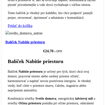
hrdla a predstavte si, ako sa uvoľňuje napätie, komunikácia začína
plynúť prirodzenejšie a vaše slová vychádzajú s väčšou istotou.
Tento balíček je vhodný pre každého, kto chce podporiť jasnejší
prejav, otvorenosť, úprimnosť a sebaistotu v komunikácii.
Pridať do košíka
Balíček Nabitie priestoru
€
24.70
s DPH
Balíček Nabitie priestoru
Balíček
Nabitie priestoru
je určený pre tých, ktorí chcú svoj
domov, pracovné miesto alebo osobný priestor očistiť,
harmonizovať a naplniť novou pozitívnou energiou. Je vhodný
vtedy, keď cítite v priestore únavu, ťažobu, stagnáciu alebo
nepríjemnú atmosféru.
Kombinácia sviečky
Svetlo domova
, energetickej
šalviovej soli
a
sviečky
Očista priestoru
pomáha pri očiste priestoru, odstránení