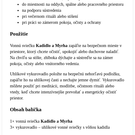
do miestnosti na oddych, spálne alebo pracovného priestoru
na podporu sústredenia
pri večernom rituáli alebo stíšení
pri práci so zámerom pokoja, očisty a ochrany
Použitie
Vonnú sviečku
Kadidlo a Myrha
zapáľte na bezpečnom mieste v
priestore, ktorý chcete očistiť, upokojiť alebo duchovne naladiť.
Na chvíľu sa stíšte, zhlboka dýchajte a sústreďte sa na zámer
pokoja, očisty alebo vnútorného vedenia.
Uhlíkové vykurovadlo položte na bezpečnú nehorľavú podložku,
zapáľte ho na uhlíkovej časti a nechajte jemne dymiť. Vykurovadlo
môžete použiť pri meditácii, modlitbe, očistnom rituáli alebo
vtedy, keď chcete intenzívnejšie prevoňať a energeticky očistiť
priestor.
Obsah balíčka
1× vonná sviečka
Kadidlo a Myrha
3× vykurovadlo – uhlíkové vonné sviečky s vôňou kadidla