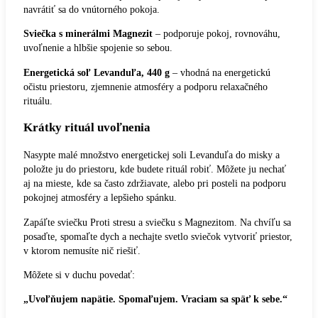
navrátiť sa do vnútorného pokoja.
Sviečka s minerálmi Magnezit
– podporuje pokoj, rovnováhu,
uvoľnenie a hlbšie spojenie so sebou.
Energetická soľ Levanduľa, 440 g
– vhodná na energetickú
očistu priestoru, zjemnenie atmosféry a podporu relaxačného
rituálu.
Krátky rituál uvoľnenia
Nasypte malé množstvo energetickej soli Levanduľa do misky a
položte ju do priestoru, kde budete rituál robiť. Môžete ju nechať
aj na mieste, kde sa často zdržiavate, alebo pri posteli na podporu
pokojnej atmosféry a lepšieho spánku.
Zapáľte sviečku Proti stresu a sviečku s Magnezitom. Na chvíľu sa
posaďte, spomaľte dych a nechajte svetlo sviečok vytvoriť priestor,
v ktorom nemusíte nič riešiť.
Môžete si v duchu povedať:
„Uvoľňujem napätie. Spomaľujem. Vraciam sa späť k sebe.“