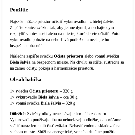
Použitie
Najskôr môžete priestor očistiť vykurovadlom z bielej šalvie.
Zapáľte koniec zväzku tak, aby jemne dymil, a nechajte dym
rozptýliť v miestnosti alebo na mieste, ktoré chcete očistiť. Potom
vykurovadlo položte na nehorľavú podložku a nechajte ho
bezpečne dohasnúť.
Následne zapáľte sviečku
Očista priestoru
alebo vonnú sviečku
Biela šalvia
na bezpečnom mieste. Na chvíľu sa stíšte, sústreďte sa
na zámer očisty, pokoja a harmonizácie priestoru.
Obsah balíčka
1× sviečka
Očista priestoru
– 320 g
1× vykurovadlo
Biela šalvia
– cca 30 g
1× vonná sviečka
Biela šalvia
– 320 g
Dôležité:
Sviečky nikdy nenechávajte horieť bez dozoru.
Vykurovadlo používajte iba na nehorľavej podložke, odporúčame
spáliť naraz len malú časť zväzku. Nehasiť vodou a skladovať na
suchom mieste. Slúži na energetické, vonné a rituálne použitie.