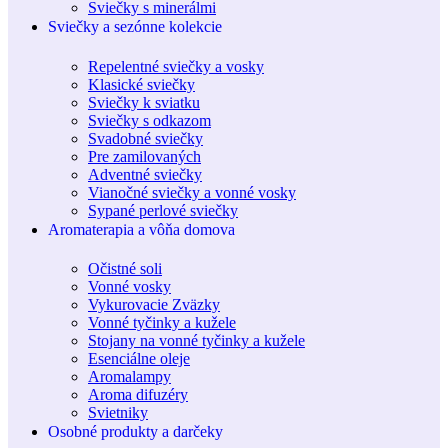
Sviečky s minerálmi
Sviečky a sezónne kolekcie
Repelentné sviečky a vosky
Klasické sviečky
Sviečky k sviatku
Sviečky s odkazom
Svadobné sviečky
Pre zamilovaných
Adventné sviečky
Vianočné sviečky a vonné vosky
Sypané perlové sviečky
Aromaterapia a vôňa domova
Očistné soli
Vonné vosky
Vykurovacie Zväzky
Vonné tyčinky a kužele
Stojany na vonné tyčinky a kužele
Esenciálne oleje
Aromalampy
Aroma difuzéry
Svietniky
Osobné produkty a darčeky