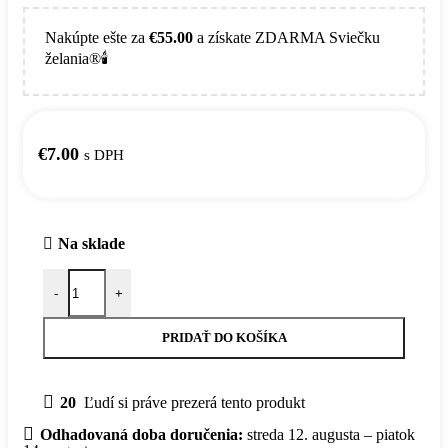
Nakúpte ešte za
€
55.00
a získate ZDARMA Sviečku
želania®🕯️
€
7.00
s DPH
Na sklade
množstvo Vykurovací zväzok - Modrá šalvia 10 cm
-
+
PRIDAŤ DO KOŠÍKA
20
Ľudí si práve prezerá tento produkt
Odhadovaná doba doručenia:
streda 12. augusta – piatok