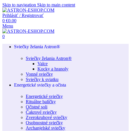
Skip to navigation
Skip to main content
Prihlásiť / Registrovať
0
€
0.00
Menu
0
Sviečky želania Astron®
Sviečky želania Astron®
Valce
Kocky a hranoly
Vonné sviečky
Sviečky k sviatku
Energetické sviečky a očista
Energetické sviečky
Rituálne balíčky
Očistné soli
Čakrové sviečky
Zverokruhové sviečky
Osobnostné sviečky
Archanjelské sviečky