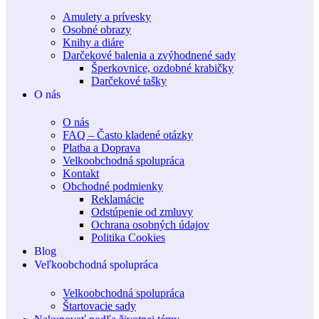
Amulety a prívesky
Osobné obrazy
Knihy a diáre
Darčekové balenia a zvýhodnené sady
Šperkovnice, ozdobné krabičky
Darčekové tašky
O nás
O nás
FAQ – Často kladené otázky
Platba a Doprava
Velkoobchodná spolupráca
Kontakt
Obchodné podmienky
Reklamácie
Odstúpenie od zmluvy
Ochrana osobných údajov
Politika Cookies
Blog
Veľkoobchodná spolupráca
Velkoobchodná spolupráca
Štartovacie sady