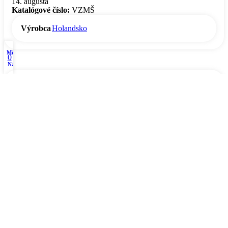
14. augusta
Katalógové číslo:
VZMŠ
Výrobca
Holandsko
Môj účet
0
Nákup
Popis
Starostlivosť o sviečku
Doprava a Platba
Vykurovací zväzok – Modrá šalvia 10
cm
Vykurovací zväzok je vhodný na rituály rôzneho charakteru.
Salvia Farinacea tiež známa ako modrá šalvia, je rozšírená
medzi domorodými obyvateľmi Strednej Ameriky, ktorí sa
venujú šamanizmu.
Je súčasťou čistiacich rituálov, v ktorých sa táto rastlina zapáli a
uvoľňuje svätý dym. Dym stimuluje vízie a rozptyľuje