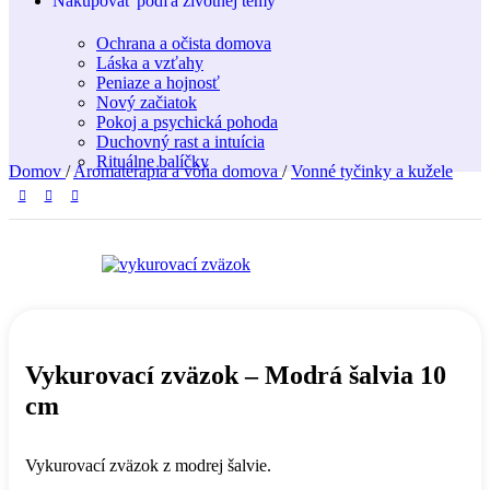
Nakupovať podľa životnej témy
Ochrana a očista domova
Láska a vzťahy
Peniaze a hojnosť
Nový začiatok
Pokoj a psychická pohoda
Duchovný rast a intuícia
Rituálne balíčky
Domov
/
Aromaterapia a vôňa domova
/
Vonné tyčinky a kužele
Vykurovací zväzok – Modrá šalvia 10
cm
Vykurovací zväzok z modrej šalvie.